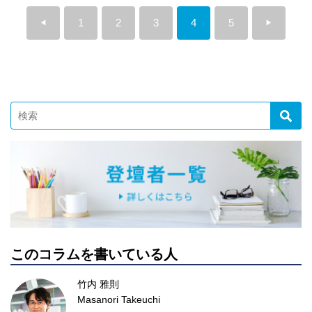
1
2
3
4
5
◀︎
▶︎
このコラムを書いている人
竹内 雅則
Masanori Takeuchi