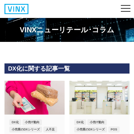
VINXニューリテール･コラム
DX化に関する記事一覧
DX化
小売IT動向
DX化
小売IT動向
小売業のDXシリーズ
人不足
小売業のDXシリーズ
POS