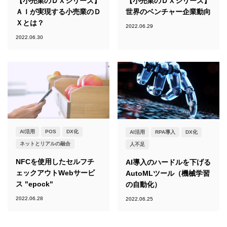
【小売業のＤＸシリーズ】
【小売業のＤＸシリーズ】
ＡＩが実現する小売業のＤ
世界のベンチャー企業動向
Ｘとは？
2022.06.29
2022.06.30
AI活用
POS
DX化
AI活用
RPA導入
DX化
ネットとリアルの融合
人不足
NFCを使⽤したセルフチ
AI導入のハードルを下げる
ェックアウトWebサービ
AutoMLツール（機械学習
ス "epock"
の自動化）
2022.06.28
2022.06.25