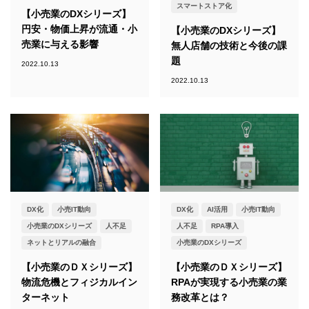
スマートストア化
【小売業のDXシリーズ】
円安・物価上昇が流通・小
【小売業のDXシリーズ】
売業に与える影響
無人店舗の技術と今後の課
題
2022.10.13
2022.10.13
DX化
小売IT動向
DX化
AI活用
小売IT動向
小売業のDXシリーズ
人不足
人不足
RPA導入
ネットとリアルの融合
小売業のDXシリーズ
【小売業のＤＸシリーズ】
【小売業のＤＸシリーズ】
物流危機とフィジカルイン
RPAが実現する小売業の業
ターネット
務改革とは？