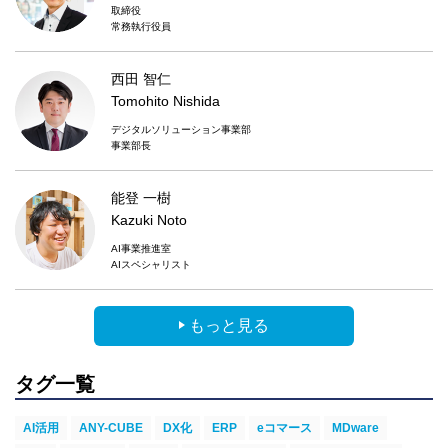
取締役
常務執行役員
西田 智仁
Tomohito Nishida
デジタルソリューション事業部
事業部長
能登 一樹
Kazuki Noto
AI事業推進室
AIスペシャリスト
もっと見る
タグ一覧
AI活用
ANY-CUBE
DX化
ERP
eコマース
MDware