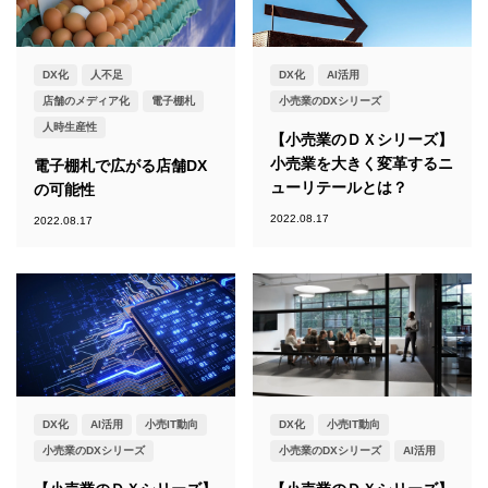
DX化
人不足
DX化
AI活用
店舗のメディア化
電子棚札
小売業のDXシリーズ
人時生産性
【小売業のＤＸシリーズ】
小売業を大きく変革するニ
電子棚札で広がる店舗DX
ューリテールとは？
の可能性
2022.08.17
2022.08.17
DX化
AI活用
小売IT動向
DX化
小売IT動向
小売業のDXシリーズ
小売業のDXシリーズ
AI活用