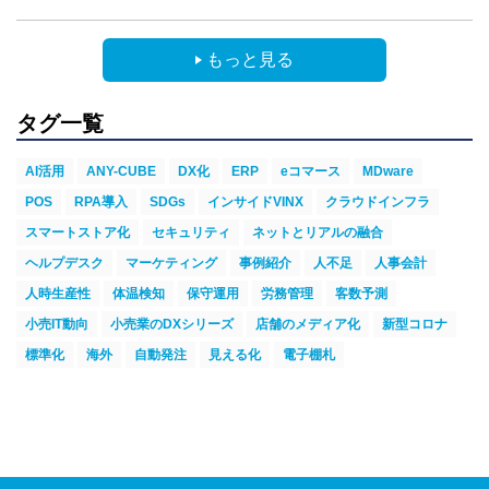
もっと見る
タグ一覧
AI活用
ANY-CUBE
DX化
ERP
eコマース
MDware
POS
RPA導入
SDGs
インサイドVINX
クラウドインフラ
スマートストア化
セキュリティ
ネットとリアルの融合
ヘルプデスク
マーケティング
事例紹介
人不足
人事会計
人時生産性
体温検知
保守運用
労務管理
客数予測
小売IT動向
小売業のDXシリーズ
店舗のメディア化
新型コロナ
標準化
海外
自動発注
見える化
電子棚札