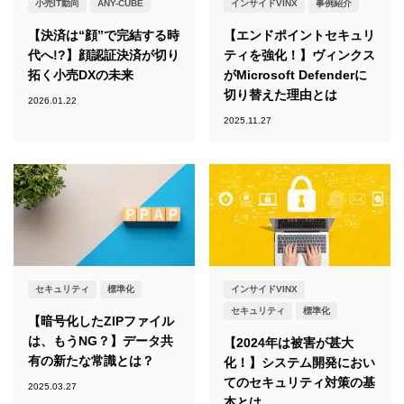
小売IT動向
ANY-CUBE
インサイドVINX
事例紹介
【決済は“顔”で完結する時
【エンドポイントセキュリ
代へ!?】顔認証決済が切り
ティを強化！】ヴィンクス
拓く小売DXの未来
がMicrosoft Defenderに
切り替えた理由とは
2026.01.22
2025.11.27
セキュリティ
標準化
インサイドVINX
セキュリティ
標準化
【暗号化したZIPファイル
は、もうNG？】データ共
【2024年は被害が甚大
有の新たな常識とは？
化！】システム開発におい
てのセキュリティ対策の基
2025.03.27
本とは