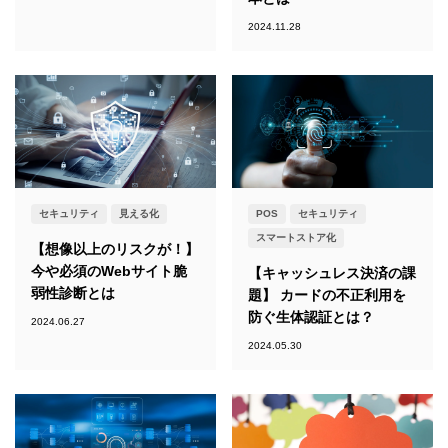
2024.11.28
セキュリティ
見える化
POS
セキュリティ
スマートストア化
【想像以上のリスクが！】
今や必須のWebサイト脆
【キャッシュレス決済の課
弱性診断とは
題】 カードの不正利用を
防ぐ生体認証とは？
2024.06.27
2024.05.30