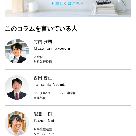
このコラムを書いている人
竹内 雅則
Masanori Takeuchi
取締役
常務執行役員
西田 智仁
Tomohito Nishida
デジタルソリューション事業部
事業部長
能登 一樹
Kazuki Noto
AI事業推進室
AIスペシャリスト