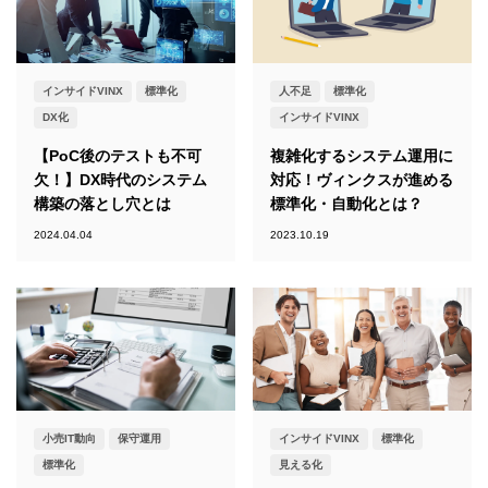
インサイドVINX
標準化
人不足
標準化
DX化
インサイドVINX
【PoC後のテストも不可
複雑化するシステム運用に
欠！】DX時代のシステム
対応！ヴィンクスが進める
構築の落とし穴とは
標準化・自動化とは？
2024.04.04
2023.10.19
小売IT動向
保守運用
インサイドVINX
標準化
標準化
見える化