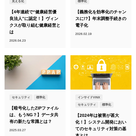
見える化
標準化
【4年連続で“健康経営優
【義務化を効率化のチャン
良法人”に認定！】ヴィン
スに!?】年末調整手続きの
クスが取り組む健康経営と
電子化
は
2026.02.19
2026.04.23
セキュリティ
標準化
インサイドVINX
セキュリティ
標準化
【暗号化したZIPファイル
は、もうNG？】データ共
【2024年は被害が甚大
有の新たな常識とは？
化！】システム開発におい
てのセキュリティ対策の基
2025.03.27
本とは