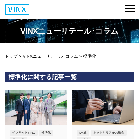
VINXニューリテール･コラム
トップ
>
VINXニューリテール･コラム
>
標準化
標準化に関する記事一覧
インサイドVINX
標準化
DX化
ネットとリアルの融合