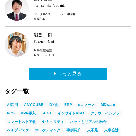
Tomohito Nishida
デジタルソリューション事業部
事業部長
能登 一樹
Kazuki Noto
AI事業推進室
AIスペシャリスト
もっと見る
タグ一覧
AI活用
ANY-CUBE
DX化
ERP
eコマース
MDware
POS
RPA導入
SDGs
インサイドVINX
クラウドインフラ
スマートストア化
セキュリティ
ネットとリアルの融合
ヘルプデスク
マーケティング
事例紹介
人不足
人事会計