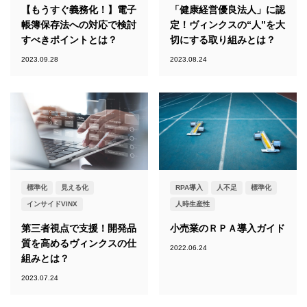
【もうすぐ義務化！】電子
「健康経営優良法人」に認
帳簿保存法への対応で検討
定！ヴィンクスの“人”を大
すべきポイントとは？
切にする取り組みとは？
2023.09.28
2023.08.24
標準化
見える化
RPA導入
人不足
標準化
インサイドVINX
人時生産性
第三者視点で支援！開発品
小売業のＲＰＡ導入ガイド
質を高めるヴィンクスの仕
2022.06.24
組みとは？
2023.07.24