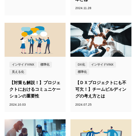
2024.11.28
インサイドVINX
標準化
DX化
インサイドVINX
見える化
標準化
【対策も解説！】プロジェ
【ＤＸプロジェクトにも不
クトにおけるコミュニケー
可欠！】チームビルディン
ションの重要性
グの考え方とは
2024.10.03
2024.07.25