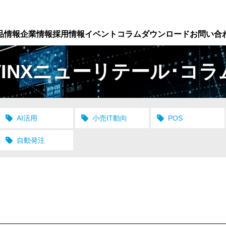
品情報
企業情報
採用情報
イベント
コラム
ダウンロード
お問い合
VINXニューリテール･コラ
AI活用
小売IT動向
POS
自動発注