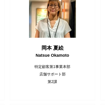
岡本 夏絵
Natsue Okamoto
特定顧客第1事業本部
店舗サポート部
第2課