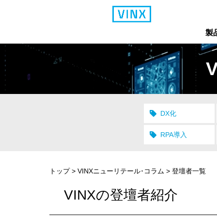
製
DX化
RPA導入
トップ
>
VINXニューリテール･コラム
>
登壇者一覧
VINXの登壇者紹介