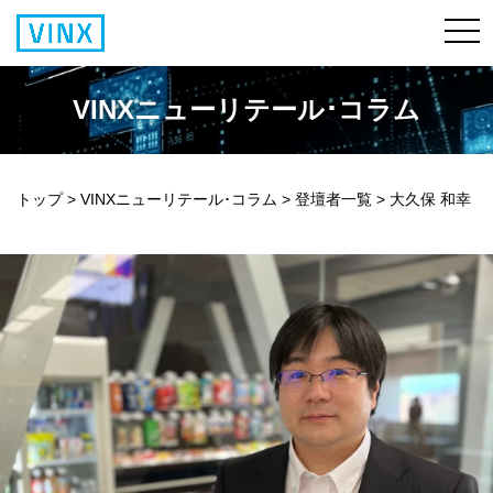
VINXニューリテール･コラム
トップ
>
VINXニューリテール･コラム
>
登壇者一覧
>
大久保 和幸