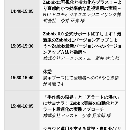
Zabbixに可視化と省力化をプラス！～よ
り直感的かつ効率的な監視運用の実現～
14:40-15:05
NTTドコモビジネスエンジニアリング株
式会社 今井 正春 様
Zabbix 6.0 公式サポート終了します！最
新版のZabbixにバージョンアップしよ
15:05-15:30
う〜Zabbix最新バージョンへのバージョ
ンアップ方法と勘所〜
株式会社アークシステム 新井 健志 様
休憩
15:30-15:40
展示ブースにて登壇者へのQAやご挨拶
が可能です
「手作業の限界」と「アラートの洪水」
にサヨナラ！ Zabbix実装の自動化とア
15:40-16:05
ラート最適化の実践アプローチ
株式会社アシスト 伊東 昇太郎 様
クラウド運用を支える監視・自動化ソリ