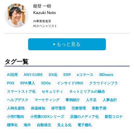
能登 一樹
Kazuki Noto
AI事業推進室
AIスペシャリスト
もっと見る
タグ一覧
AI活用
ANY-CUBE
DX化
ERP
eコマース
MDware
POS
RPA導入
SDGs
インサイドVINX
クラウドインフラ
スマートストア化
セキュリティ
ネットとリアルの融合
ヘルプデスク
マーケティング
事例紹介
人不足
人事会計
人時生産性
体温検知
保守運用
労務管理
客数予測
小売IT動向
小売業のDXシリーズ
店舗のメディア化
新型コロナ
標準化
海外
自動発注
見える化
電子棚札