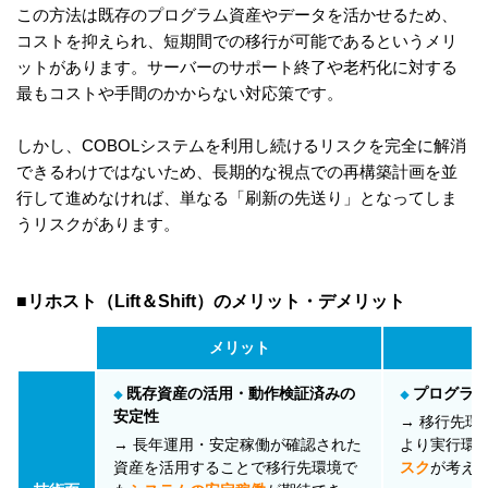
この方法は既存のプログラム資産やデータを活かせるため、
コストを抑えられ、短期間での移行が可能であるというメリ
ットがあります。サーバーのサポート終了や老朽化に対する
最もコストや手間のかからない対応策です。
しかし、COBOLシステムを利用し続けるリスクを完全に解消
できるわけではないため、長期的な視点での再構築計画を並
行して進めなければ、単なる「刷新の先送り」となってしま
うリスクがあります。
■リホスト（Lift＆Shift）のメリット・デメリット
メリット
既存資産の活用・動作検証済みの
プログラ
◆
◆
安定性
→ 移行先環
→ 長年運用・安定稼働が確認された
より実行環
資産を活用することで移行先環境で
スク
が考え