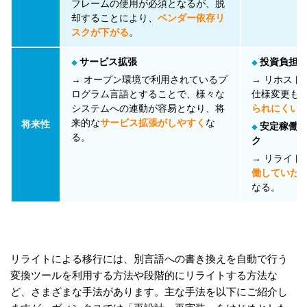
フレームの使用が必須となるが、脱
却することにより、
ベンダー依存リ
スクが下がる
。
サービス拡張
投資負担
◆
◆
→ オープン環境で利用されているプ
→ リホスト
ログラム言語とすることで、様々な
仕様変更も
システムへの連動が容易となり、将
られにくい
来的な
サービス拡張がしやすく
な
将来性
安定稼働
◆
る。
ク
→ リライト
働していた
なる。
リライトによる移行には、別言語への書き換えを自動で行う
変換ツールを利用する方法や段階的にリライトする方法な
ど、さまざまな手法があります。主な手法を以下にご紹介し