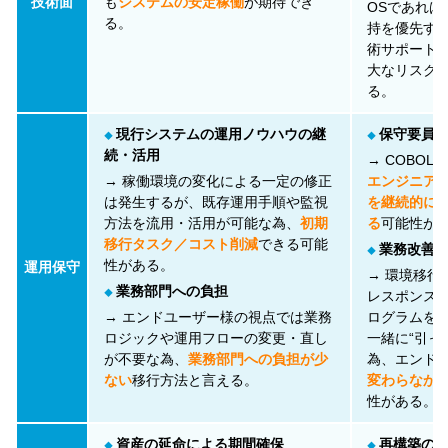
技術面
も
システムの安定稼働
が期待でき
OSであれ
る。
持を優先す
術サポート
大なリスク
る。
現行システムの運用ノウハウの継
保守要員
◆
◆
続・活用
→ COBO
→ 稼働環境の変化による一定の修正
エンジニア
は発生するが、既存運用手順や監視
を継続的に
方法を流用・活用が可能な為、
初期
る
可能性が
移行タスク／コスト削減
できる可能
業務改善
◆
性がある。
運用保守
→ 環境移行
業務部門への負担
◆
レスポンス
→ エンドユーザー様の視点では業務
ログラムを
ロジックや運用フローの変更・直し
一緒に“引っ
が不要な為、
業務部門への負担が少
為、エンド
ない
移行方法と言える。
変わらなかっ
性がある。
資産の延命による期間確保
再構築の
◆
◆