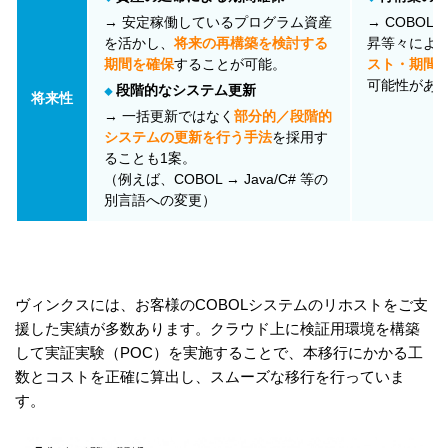
→ 安定稼働しているプログラム資産
→ COBO
を活かし、
将来の再構築を検討する
昇等々によ
期間を確保
することが可能。
スト・期間
可能性があ
段階的なシステム更新
◆
将来性
→ 一括更新ではなく
部分的／段階的
システムの更新を行う手法
を採用す
ることも1案。
（例えば、COBOL → Java/C# 等の
別言語への変更）
ヴィンクスには、お客様のCOBOLシステムのリホストをご支
援した実績が多数あります。クラウド上に検証用環境を構築
して実証実験（POC）を実施することで、本移行にかかる工
数とコストを正確に算出し、スムーズな移行を行っていま
す。