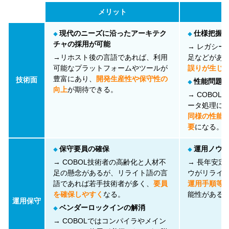
メリット
現代のニーズに沿ったアーキテク
仕様把握
◆
◆
チャの採用が可能
→ レガシー
→リホスト後の言語であれば、利用
足などがあ
可能なプラットフォームやツールが
誤りが生じ
豊富にあり、
開発生産性や保守性の
技術面
性能問題
◆
向上
が期待できる。
→ COBO
ータ処理に
同様の性能
要
になる。
保守要員の確保
運用ノウ
◆
◆
→ COBOL技術者の高齢化と人材不
→ 長年安定
足の懸念があるが、リライト語の言
ウがリライ
語であれば若手技術者が多く、
要員
運用手順等
を確保しやすく
なる。
能性がある
運用保守
ベンダーロックインの解消
◆
→ COBOLではコンパイラやメイン