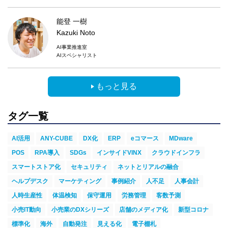
能登 一樹
Kazuki Noto
AI事業推進室
AIスペシャリスト
もっと見る
タグ一覧
AI活用
ANY-CUBE
DX化
ERP
eコマース
MDware
POS
RPA導入
SDGs
インサイドVINX
クラウドインフラ
スマートストア化
セキュリティ
ネットとリアルの融合
ヘルプデスク
マーケティング
事例紹介
人不足
人事会計
人時生産性
体温検知
保守運用
労務管理
客数予測
小売IT動向
小売業のDXシリーズ
店舗のメディア化
新型コロナ
標準化
海外
自動発注
見える化
電子棚札