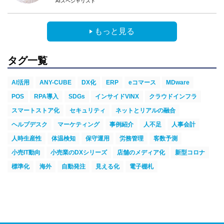
AIスペシャリスト
もっと見る
タグ一覧
AI活用
ANY-CUBE
DX化
ERP
eコマース
MDware
POS
RPA導入
SDGs
インサイドVINX
クラウドインフラ
スマートストア化
セキュリティ
ネットとリアルの融合
ヘルプデスク
マーケティング
事例紹介
人不足
人事会計
人時生産性
体温検知
保守運用
労務管理
客数予測
小売IT動向
小売業のDXシリーズ
店舗のメディア化
新型コロナ
標準化
海外
自動発注
見える化
電子棚札