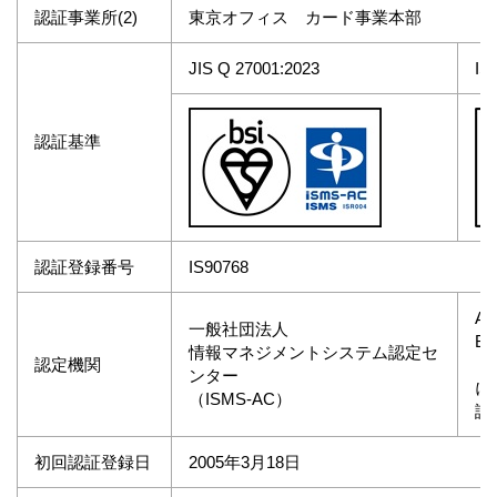
認証事業所(2)
東京オフィス カード事業本部
JIS Q 27001:2023
IS
認証基準
認証登録番号
IS90768
AN
一般社団法人
Bo
情報マネジメントシステム認定セ
認定機関
（
ンター
に
（ISMS-AC）
認
初回認証登録日
2005年3月18日