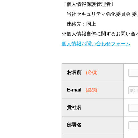
2. 個人情報保護管理者
〔個人情報保護管理者〕
当社セキュリティ強化委員
当社セキュリティ強化委員会 委
連絡先：03-5637-7850
連絡先：同上
3. 利用目的
※個人情報自体に関するお問い合
お客様からお預かりする個
個人情報お問い合わせフォーム
メールアドレス）は 以下
(1)当社が取り扱う商品
(2)当社が主催、共催、
お名前
(必須)
(3)会社法その他の関係法
E-mail
4. 第三者提供の有無
(必須)
当社は、法令等に基づき許
貴社名
5. 委託の有無
当社は、個人情報保護管理
部署名
る契約を取り交わしたうえ