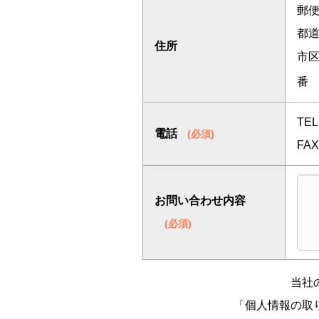
す。
郵
6. 開示対象個人情報の開
都
住所
当社は、ご本人から個人情
市
止または第三者への提供の
番
7. 情報提供の任意性及び
個人情報のご提供は、任意
TE
電話
(必須)
ブサイトにおけるサービス
FA
8. 本人が容易に認識でき
9.
当社の個人情報保護への
お問い合わせ内容
(必須)
当社
「個人情報の取