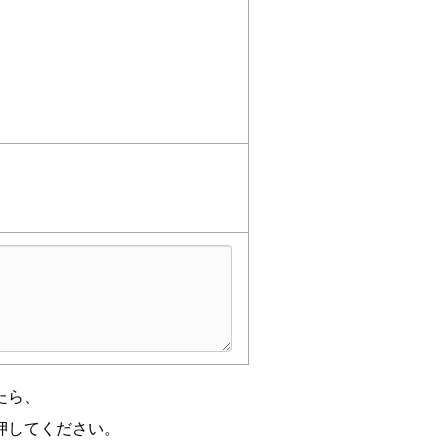
、削除、利用目的の通知、利用停
させていただきます。
ってはご質問への回答や当社ウェ
承ください。
る取得はございません。
2024年9月25日 改定
たら、
押してください。