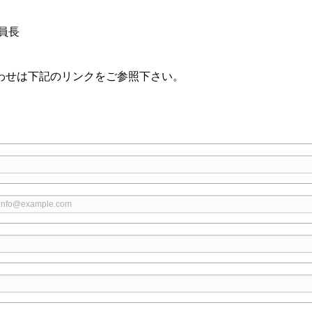
会 委員長
員長
わせは下記のリンクをご参照下さい。
人情報（お客様の氏名、フリガナ、企業・団体名、部署名、役
の目的で利用いたします。
・サービスに関するご案内、各種お問合わせへの回答
及び協賛するセミナー、展示会、商品説明会のご案内、アンケー
令に基づく株主様への対応並びに当社の義務の履行(IRのお問合わ
容される場合を除き、ご本人の同意なく個人情報を第三者に対
体制について一定の水準に達していると当社が認めた第三者に
で、その取り扱いの委託を行うことがあります。なお、委託先