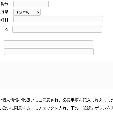
便番号
示等及び問合わせ窓口について
道府県
報に関する開示（第三者提供記録の開示を含む）、訂正、追加
区町村
停止等の要請をいただいた場合、所定の窓口にて速やかに対応
 地
情報を与えなかった場合に本人に生じる結果
です。ただし、情報を提供いただけない場合、情報の項目によ
L
について提供いたしかねる場合がありますのであらかじめご了
X
ない方法による取得
当社は、本人が容易に認識できない方法によ
取り組み、安全管理について
の個人情報の取扱いにご同意され、必要事項を記入し終えまし
り扱いに同意する」にチェックを入れ、下の「確認」ボタンを